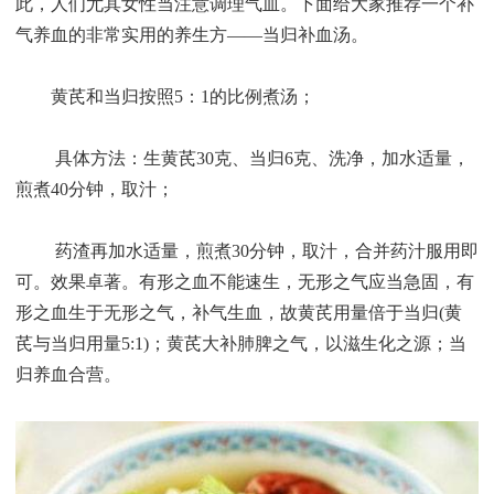
此，人们尤其女性当注意调理气血。下面给大家推荐一个补
气养血的非常实用的养生方——当归补血汤。
黄芪和当归按照5：1的比例煮汤；
具体方法：生黄芪30克、当归6克、洗净，加水适量，
煎煮40分钟，取汁；
药渣再加水适量，煎煮30分钟，取汁，合并药汁服用即
可。效果卓著。有形之血不能速生，无形之气应当急固，有
形之血生于无形之气，补气生血，故黄芪用量倍于当归(黄
芪与当归用量5:1)；黄芪大补肺脾之气，以滋生化之源；当
归养血合营。