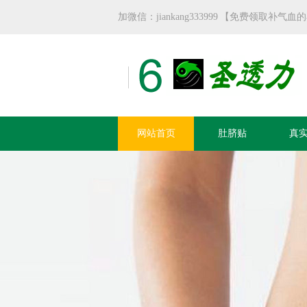
加微信：jiankang333999 【免费领取补
网站首页
肚脐贴
真