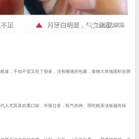
速，不知不觉又吃了很多，没有唾液的包裹，食物大块地囤积在脾
人尤其喜欢重口味，辛辣过多，耗气伤神。而吃粗茶淡饭越有味