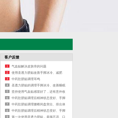
客户反馈
气血贴解决皮肤痒的问题
使用圣透力脐贴改善手脚冰冷、减肥
中药肚脐贴调理耳鸣
圣透力脐贴的调理手脚冰冷、改善睡眠
质
坚持使用气血贴感冒好了，还有意外收
获
中药肚脐贴调理后精神状态变好、手脚
冰
中药肚脐贴调理腰椎间盘突出、排出体
内
中药肚脐贴调理后精神状态变好、手脚
冰
第一次使用圣透力脐贴，肩颈不适、口