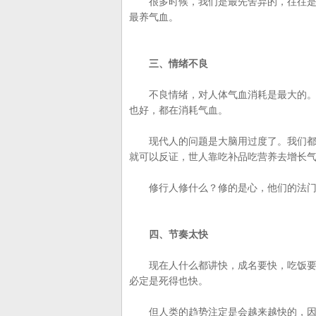
很多时候，我们是最先舍弃的，往往是你
最养气血。
三、情绪不良
不良情绪，对人体气血消耗是最大的。要
也好，都在消耗气血。
现代人的问题是大脑用过度了。我们都知
就可以反证，世人靠吃补品吃营养去增长
修行人修什么？修的是心，他们的法门说
四、节奏太快
现在人什么都讲快，成名要快，吃饭要快
必定是死得也快。
但人类的趋势注定是会越来越快的，因为