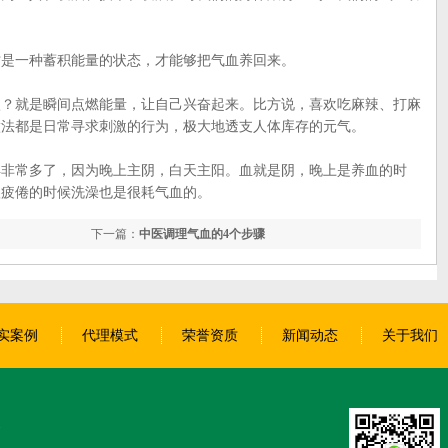
是一种蓄积能量的状态，才能够把气血养回来。
就是瞬间点燃能量，让自己兴奋起来。比方说，喜欢吃麻辣、打麻
做法都是日常寻求刺激的行为，极大地透支人体库存的元气。
常多了，因为晚上主阴，白天主阳。血就是阴，晚上是养血的时
很疲倦的时候洗澡也是很耗气血的。
下一篇：
中医调理气血的4个步骤
实案例
代理模式
荣誉资质
新闻动态
关于我们